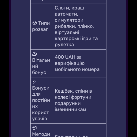
Слоти, краш-
автомати,
симулятори
🎲 Типи
рибалки, плінко,
розваг
віртуальні
картярські ігри та
рулетка
🎁
400 UAH за
Вітальн
верифікацію
ий
мобільного номера
бонус
🎉
Бонуси
Кешбек, спіни в
для
колесі фортуни,
постійн
подарунки
их
іменинникам
корист
увачів
💳
Методи