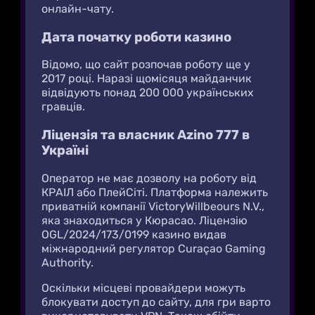
онлайн-чату.
Дата початку роботи казино
Відомо, що сайт розпочав роботу ще у
2017 році. Наразі щомісяця майданчик
відвідують понад 200 000 українських
гравців.
Ліцензія та власник Azino 777 в
Україні
Оператор не має дозволу на роботу від
КРАІЛ або ПлейСіті. Платформа належить
приватній компанії VictoryWillbeours N.V.,
яка знаходиться у Кюрасао. Ліцензію
OGL/2024/173/0199 казино видав
міжнародний регулятор Curaçao Gaming
Authority.
Оскільки місцеві провайдери можуть
блокувати доступ до сайту, для гри варто