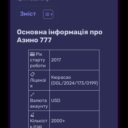
Зміст
Основна інформація про
Азино 777
🎰 Рік
старту
2017
роботи
📋
Кюрасао
Ліцензі
(OGL/2024/173/0199)
я
🔗
Валюта
USD
акаунту
🍒
Кількіст
2000+
ь ігор