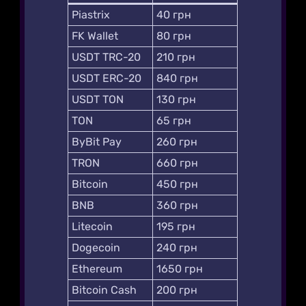
Piastrix
40 грн
FK Wallet
80 грн
USDT TRC-20
210 грн
USDT ERC-20
840 грн
USDT TON
130 грн
TON
65 грн
ByBit Pay
260 грн
TRON
660 грн
Bitcoin
450 грн
BNB
360 грн
Litecoin
195 грн
Dogecoin
240 грн
Ethereum
1650 грн
Bitcoin Cash
200 грн