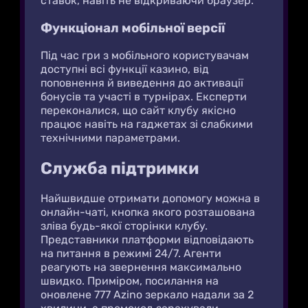
ставок, навіть не відкриваючи браузер.
Функціонал мобільної версії
Під час гри з мобільного користувачам
доступні всі функції казино, від
поповнення й виведення до активації
бонусів та участі в турнірах. Експерти
переконалися, що сайт клубу якісно
працює навіть на гаджетах зі слабкими
технічними параметрами.
Служба підтримки
Найшвидше отримати допомогу можна в
онлайн-чаті, кнопка якого розташована
зліва будь-якої сторінки клубу.
Представники платформи відповідають
на питання в режимі 24/7. Агенти
реагують на звернення максимально
швидко. Приміром, посилання на
оновлене 777 Azino зеркало надали за 2