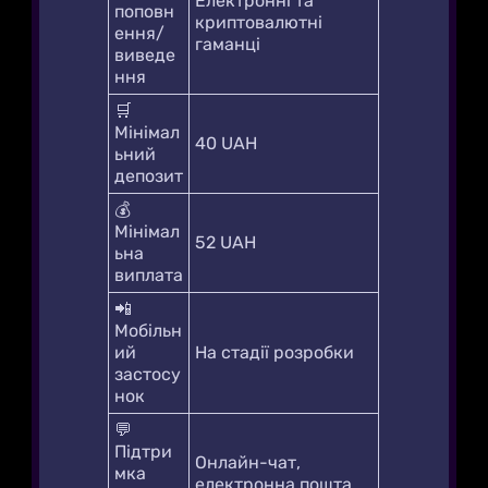
Електронні та
поповн
криптовалютні
ення/
гаманці
виведе
ння
🛒
Мінімал
40 UAH
ьний
депозит
💰
Мінімал
52 UAH
ьна
виплата
📲
Мобільн
ий
На стадії розробки
застосу
нок
💬
Підтри
Онлайн-чат,
мка
електронна пошта