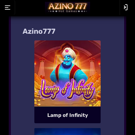
Перейти
до
вмісту
Azino777
ГРАТИ
ДЕМО
Lamp of Infinity