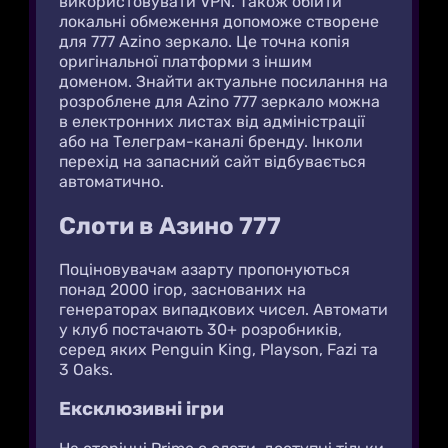
використовувати VPN. Також обійти
локальні обмеження допоможе створене
для 777 Azino зеркало. Це точна копія
оригінальної платформи з іншим
доменом. Знайти актуальне посилання на
розроблене для Azino 777 зеркало можна
в електронних листах від адміністрації
або на Телеграм-каналі бренду. Інколи
перехід на запасний сайт відбувається
автоматично.
Слоти в Азино 777
Поціновувачам азарту пропонуються
понад 2000 ігор, заснованих на
генераторах випадкових чисел. Автомати
у клуб постачають 30+ розробників,
серед яких Penguin King, Playson, Fazi та
3 Oaks.
Ексклюзивні ігри