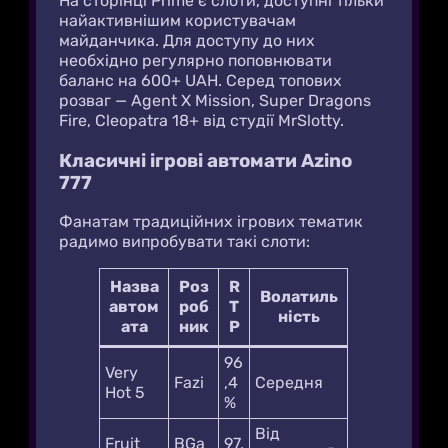
На сторінці Prime є слоти, доступні тільки
найактивнішим користувачам
майданчика. Для доступу до них
необхідно регулярно поповнювати
баланс на 600+ UAH. Серед топових
розваг — Agent X Mission, Super Dragons
Fire, Cleopatra 18+ від студії MrSlotty.
Класичні ігрові автомати Azino
777
Фанатам традиційних ігрових тематик
радимо випробувати такі слоти:
Назва
Роз
R
Волатиль
автом
роб
T
ність
ата
ник
P
96
Very
Fazi
,4
Середня
Hot 5
%
Від
Fruit
BGa
97,