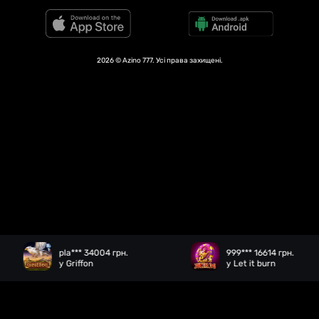
2026 © Azino 777. Усі права захищені.
pla*** 34004 грн.
999*** 16614 грн.
у Griffon
у Let it burn